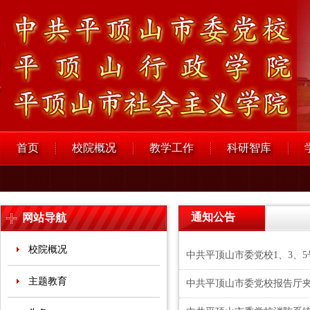
首页
校院概况
教学工作
科研智库
通知公告
网站导航
校院概况
中共平顶山市委党校1、3、
主题教育
中共平顶山市委党校报告厅