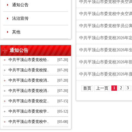
中共平顶山市委党校中央空
通知公告
中共平顶山市委党校中央空
法治宣传
中共平顶山市委党校学员公
其他
中共平顶山市委党校2026
通知公告
中共平顶山市委党校2026
中共平顶山市委党校给..
[07-20]
中共平顶山市委党校2026年
中共平顶山市委党校报..
[07-20]
中共平顶山市委党校2026
中共平顶山市委党校消..
[07-20]
中共平顶山市委党校消..
1
2
3
[07-20]
首页
上一页
中共平顶山市委党校定..
[07-15]
中共平顶山市委党校学..
[05-12]
中共平顶山市委党校中..
[05-08]
中共平顶山市委党校中..
[04-27]