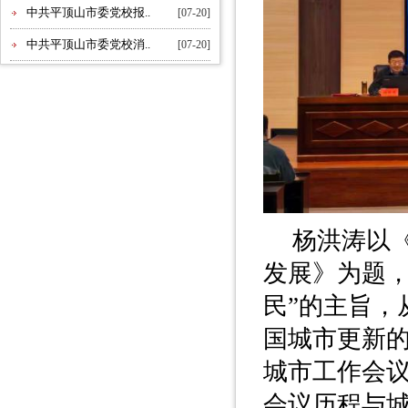
中共平顶山市委党校报..
[07-20]
中共平顶山市委党校消..
[07-20]
中共平顶山市委党校消..
[07-20]
中共平顶山市委党校定..
[07-15]
中共平顶山市委党校学..
[05-12]
中共平顶山市委党校中..
[05-08]
中共平顶山市委党校中..
[04-27]
中共平顶山市委党校学..
[04-22]
杨洪涛以
中共平顶山市委党校20..
[04-09]
发展》为题，
中共平顶山市委党校20..
[04-08]
民”的主旨，
中共平顶山市委党校20..
[04-02]
国城市更新的
中共平顶山市委党校20..
[03-31]
城市工作会议
会议历程与