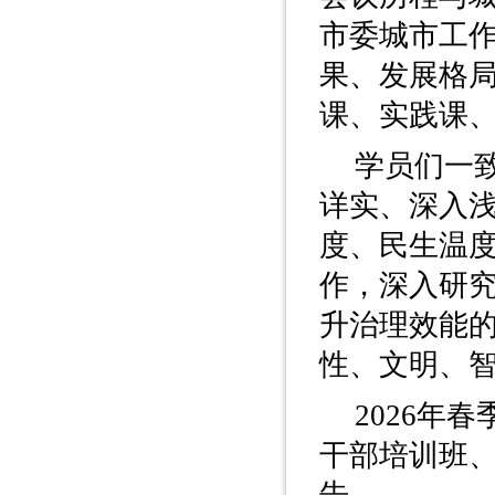
中共平顶山市委党校1、..
[07-27]
市委城市工
中共平顶山市委党校报..
[07-27]
果、发展格
中共平顶山市委党校消..
[07-27]
课、实践课
学员们一
详实、深入
度、民生温
作，深入研
升治理效能
性、文明、
2026年
干部培训班