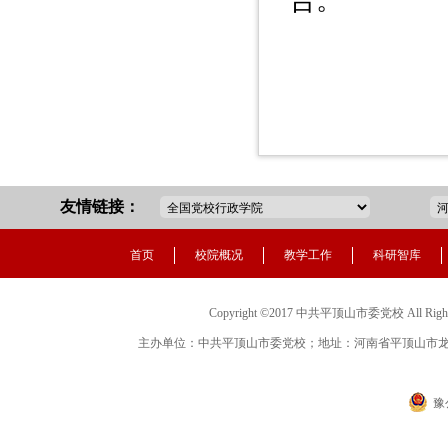
告。
友情链接：
首页
校院概况
教学工作
科研智库
Copyright ©2017 中共平顶山市委党校 All R
主办单位：中共平顶山市委党校；地址：河南省平顶山市龙翔大道与
豫