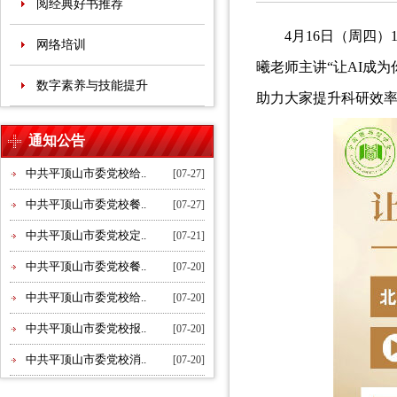
阅经典好书推荐
4月16日（周四
网络培训
曦老师主讲“让AI成
数字素养与技能提升
助力大家提升科研效
通知公告
中共平顶山市委党校给..
[07-27]
中共平顶山市委党校餐..
[07-27]
中共平顶山市委党校定..
[07-21]
中共平顶山市委党校餐..
[07-20]
中共平顶山市委党校给..
[07-20]
中共平顶山市委党校报..
[07-20]
中共平顶山市委党校消..
[07-20]
中共平顶山市委党校消..
[07-20]