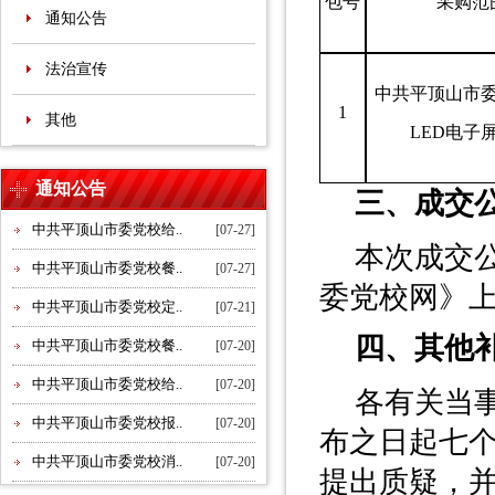
包号
采购范
通知公告
法治宣传
中共平顶山市
1
其他
LED电子
通知公告
三、成交
中共平顶山市委党校给..
[07-27]
本次成交
中共平顶山市委党校餐..
[07-27]
委党校网》上
中共平顶山市委党校定..
[07-21]
中共平顶山市委党校餐..
[07-20]
四、其他
中共平顶山市委党校给..
[07-20]
各有关当
中共平顶山市委党校报..
[07-20]
布之日起七
中共平顶山市委党校消..
[07-20]
提出质疑，
中共平顶山市委党校消..
[07-20]