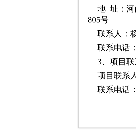
中共平顶山市委党校消..
[07-27]
地 址：河
805号
联系人：
联系电话：16
3、项目联
项目联系
联系电话：16