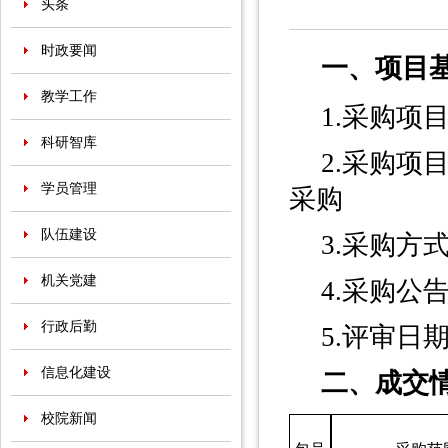
头条
时政要闻
一、项目
教学工作
1.采购项目
科研智库
2.采购项
学员管理
采购
队伍建设
3.采购方
机关党建
4.采购公
行政后勤
5.评审日期
信息化建设
二、成交
校院新闻