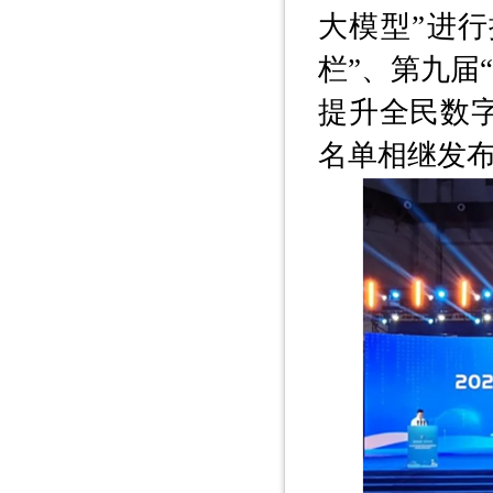
大模型”进行
栏”、第九届“
提升全民数
名单相继发