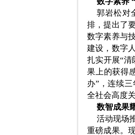
数字素养 
中共平顶山市委党校给..
[07-27]
郭岩松对
排，提出了
数字素养与
建设，数字
扎实开展“清
果上的获得
办”，连续
全社会高度
数智成果
活动现场
重磅成果。现