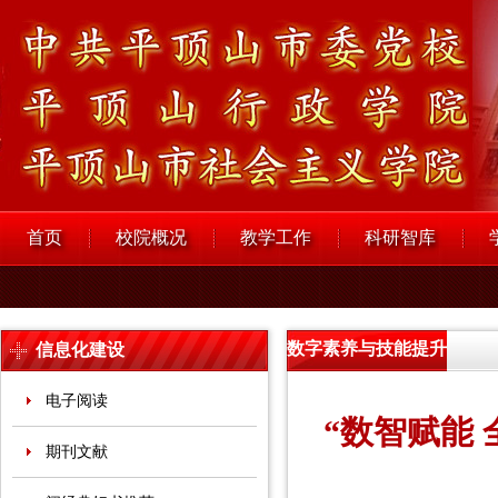
首页
校院概况
教学工作
科研智库
数字素养与技能提升
信息化建设
电子阅读
“数智赋能 
期刊文献