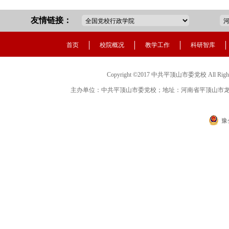
友情链接：
首页
校院概况
教学工作
科研智库
Copyright ©2017 中共平顶山市委党校 All R
主办单位：中共平顶山市委党校；地址：河南省平顶山市龙翔大道与
豫