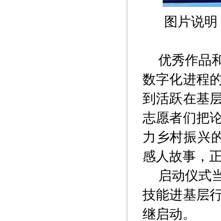
图片说明
优秀作品
数字化进程
到活跃在基
志愿者们把
力乡村振兴的
感人故事，正
启动仪式
技能进基层
继启动。